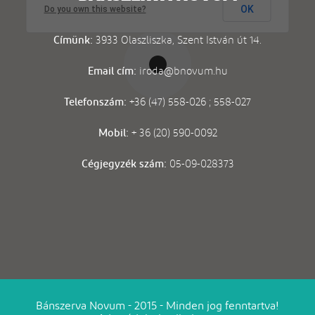
OK
Do you own this website?
Címünk:
3933 Olaszliszka, Szent István út 14.
Email cím:
iroda@bnovum.hu
Telefonszám:
+36 (47) 558-026 ; 558-027
Mobil:
+ 36 (20) 590-0092
Cégjegyzék szám:
05-09-028373
Bánszerva Novum - 2015 - Minden jog fenntartva!