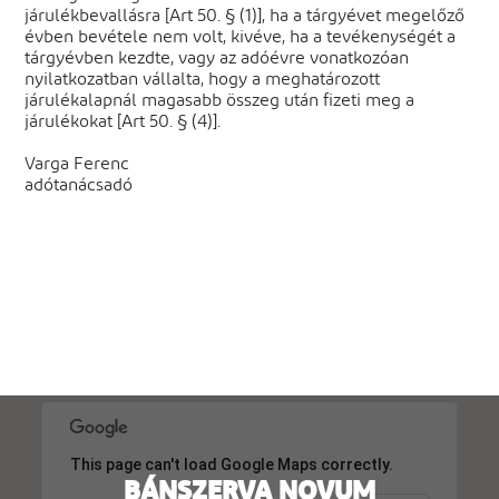
járulékbevallásra [Art 50. § (1)], ha a tárgyévet megelőző
évben bevétele nem volt, kivéve, ha a tevékenységét a
tárgyévben kezdte, vagy az adóévre vonatkozóan
nyilatkozatban vállalta, hogy a meghatározott
járulékalapnál magasabb összeg után fizeti meg a
járulékokat [Art 50. § (4)].
Varga Ferenc
adótanácsadó
This page can't load Google Maps correctly.
BÁNSZERVA NOVUM