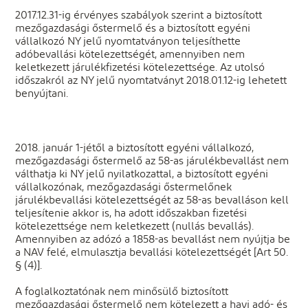
2017.12.31-ig érvényes szabályok szerint a biztosított
mezőgazdasági őstermelő és a biztosított egyéni
vállalkozó NY jelű nyomtatványon teljesíthette
adóbevallási kötelezettségét, amennyiben nem
keletkezett járulékfizetési kötelezettsége. Az utolsó
időszakról az NY jelű nyomtatványt 2018.01.12-ig lehetett
benyújtani.
2018. január 1-jétől a biztosított egyéni vállalkozó,
mezőgazdasági őstermelő az 58-as járulékbevallást nem
válthatja ki NY jelű nyilatkozattal, a biztosított egyéni
vállalkozónak, mezőgazdasági őstermelőnek
járulékbevallási kötelezettségét az 58-as bevalláson kell
teljesítenie akkor is, ha adott időszakban fizetési
kötelezettsége nem keletkezett (nullás bevallás).
Amennyiben az adózó a 1858-as bevallást nem nyújtja be
a NAV felé, elmulasztja bevallási kötelezettségét [Art 50.
§ (4)].
A foglalkoztatónak nem minősülő biztosított
mezőgazdasági őstermelő nem kötelezett a havi adó- és