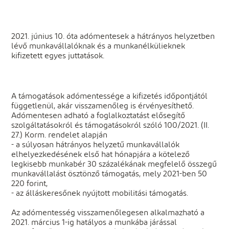
2021. június 10. óta adómentesek a hátrányos helyzetben
lévő munkavállalóknak és a munkanélkülieknek
kifizetett egyes juttatások.
A támogatások adómentessége a kifizetés időpontjától
függetlenül, akár visszamenőleg is érvényesíthető.
Adómentesen adható a foglalkoztatást elősegítő
szolgáltatásokról és támogatásokról szóló 100/2021. (II.
27.) Korm. rendelet alapján
- a súlyosan hátrányos helyzetű munkavállalók
elhelyezkedésének első hat hónapjára a kötelező
legkisebb munkabér 30 százalékának megfelelő összegű
munkavállalást ösztönző támogatás, mely 2021-ben 50
220 forint,
- az álláskeresőnek nyújtott mobilitási támogatás.
Az adómentesség visszamenőlegesen alkalmazható a
2021. március 1-ig hatályos a munkába járással