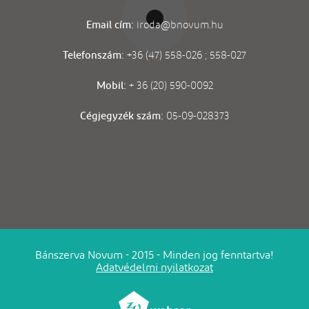
Email cím:
iroda@bnovum.hu
Telefonszám:
+36 (47) 558-026 ; 558-027
Mobil:
+ 36 (20) 590-0092
Cégjegyzék szám:
05-09-028373
Bánszerva Novum - 2015 - Minden jog fenntartva!
Adatvédelmi nyilatkozat