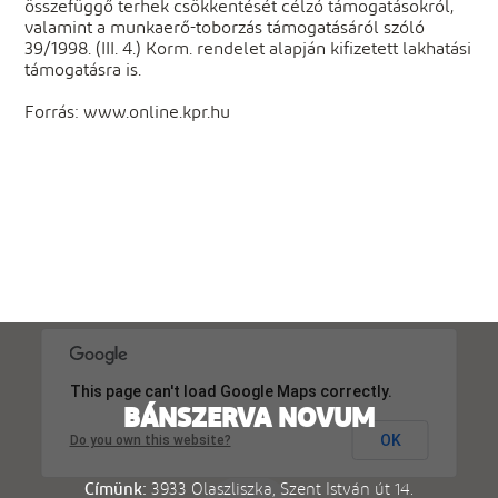
összefüggő terhek csökkentését célzó támogatásokról,
valamint a munkaerő-toborzás támogatásáról szóló
39/1998. (III. 4.) Korm. rendelet alapján kifizetett lakhatási
támogatásra is.
Forrás: www.online.kpr.hu
This page can't load Google Maps correctly.
BÁNSZERVA NOVUM
OK
Do you own this website?
Címünk:
3933 Olaszliszka, Szent István út 14.