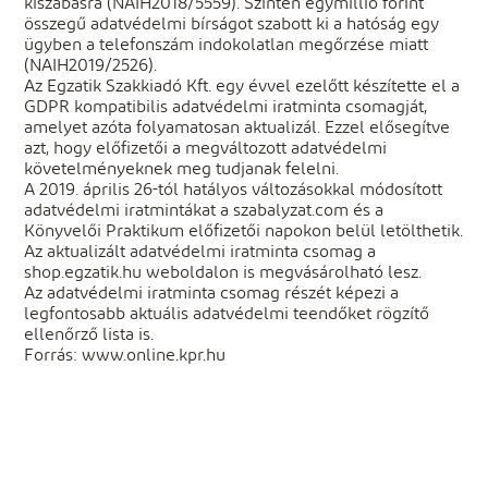
kiszabásra (NAIH2018/5559). Szintén egymillió forint
összegű adatvédelmi bírságot szabott ki a hatóság egy
ügyben a telefonszám indokolatlan megőrzése miatt
(NAIH2019/2526).
Az Egzatik Szakkiadó Kft. egy évvel ezelőtt készítette el a
GDPR kompatibilis adatvédelmi iratminta csomagját,
amelyet azóta folyamatosan aktualizál. Ezzel elősegítve
azt, hogy előfizetői a megváltozott adatvédelmi
követelményeknek meg tudjanak felelni.
A 2019. április 26-tól hatályos változásokkal módosított
adatvédelmi iratmintákat a szabalyzat.com és a
Könyvelői Praktikum előfizetői napokon belül letölthetik.
Az aktualizált adatvédelmi iratminta csomag a
shop.egzatik.hu weboldalon is megvásárolható lesz.
Az adatvédelmi iratminta csomag részét képezi a
legfontosabb aktuális adatvédelmi teendőket rögzítő
ellenőrző lista is.
Forrás: www.online.kpr.hu