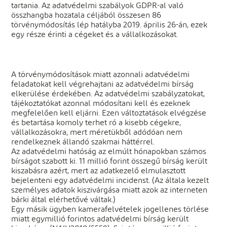
tartania. Az adatvédelmi szabályok GDPR-al való
összhangba hozatala céljából összesen 86
törvénymódosítás lép hatályba 2019. április 26-án, ezek
egy része érinti a cégeket és a vállalkozásokat.
A törvénymódosítások miatt azonnali adatvédelmi
feladatokat kell végrehajtani az adatvédelmi bírság
elkerülése érdekében. Az adatvédelmi szabályzatokat,
tájékoztatókat azonnal módosítani kell és ezeknek
megfelelően kell eljárni. Ezen változtatások elvégzése
és betartása komoly terhet ró a kisebb cégekre,
vállalkozásokra, mert méretükből adódóan nem
rendelkeznek állandó szakmai háttérrel.
Az adatvédelmi hatóság az elmúlt hónapokban számos
bírságot szabott ki. 11 millió forint összegű bírság került
kiszabásra azért, mert az adatkezelő elmulasztott
bejelenteni egy adatvédelmi incidenst. (Az általa kezelt
személyes adatok kiszivárgása miatt azok az interneten
bárki által elérhetővé váltak.)
Egy másik ügyben kamerafelvételek jogellenes törlése
miatt egymillió forintos adatvédelmi bírság került