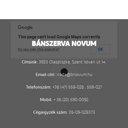
This page can't load Google Maps correctly.
BÁNSZERVA NOVUM
OK
Do you own this website?
Címünk:
3933 Olaszliszka, Szent István út 14.
Email cím:
iroda@bnovum.hu
Telefonszám:
+36 (47) 558-026 ; 558-027
Mobil:
+ 36 (20) 590-0092
Cégjegyzék szám:
05-09-028373