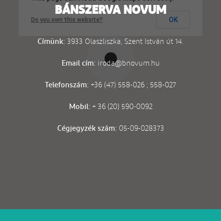
BÁNSZERVA NOVUM
OK
Do you own this website?
Címünk:
3933 Olaszliszka, Szent István út 14.
Email cím:
iroda@bnovum.hu
Telefonszám:
+36 (47) 558-026 ; 558-027
Mobil:
+ 36 (20) 590-0092
Cégjegyzék szám:
05-09-028373