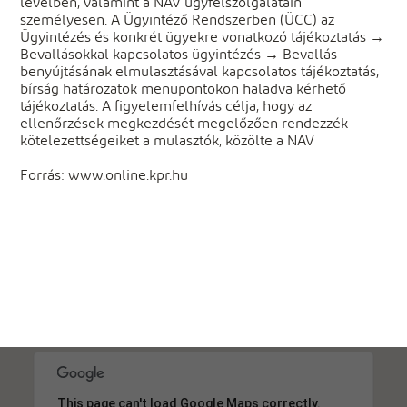
levélben, valamint a NAV ügyfélszolgálatain
személyesen. A Ügyintéző Rendszerben (ÜCC) az
Ügyintézés és konkrét ügyekre vonatkozó tájékoztatás →
Bevallásokkal kapcsolatos ügyintézés → Bevallás
benyújtásának elmulasztásával kapcsolatos tájékoztatás,
bírság határozatok menüpontokon haladva kérhető
tájékoztatás. A figyelemfelhívás célja, hogy az
ellenőrzések megkezdését megelőzően rendezzék
kötelezettségeiket a mulasztók, közölte a NAV
Forrás: www.online.kpr.hu
This page can't load Google Maps correctly.