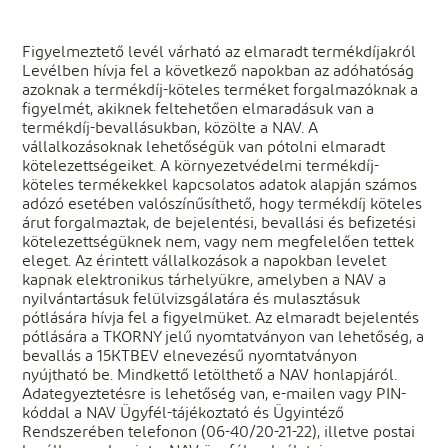
Figyelmeztető levél várható az elmaradt termékdíjakról
Levélben hívja fel a következő napokban az adóhatóság
azoknak a termékdíj-köteles terméket forgalmazóknak a
figyelmét, akiknek feltehetően elmaradásuk van a
termékdíj-bevallásukban, közölte a NAV. A
vállalkozásoknak lehetőségük van pótolni elmaradt
kötelezettségeiket. A környezetvédelmi termékdíj-
köteles termékekkel kapcsolatos adatok alapján számos
adózó esetében valószínűsíthető, hogy termékdíj köteles
árut forgalmaztak, de bejelentési, bevallási és befizetési
kötelezettségüknek nem, vagy nem megfelelően tettek
eleget. Az érintett vállalkozások a napokban levelet
kapnak elektronikus tárhelyükre, amelyben a NAV a
nyilvántartásuk felülvizsgálatára és mulasztásuk
pótlására hívja fel a figyelmüket. Az elmaradt bejelentés
pótlására a TKORNY jelű nyomtatványon van lehetőség, a
bevallás a 15KTBEV elnevezésű nyomtatványon
nyújtható be. Mindkettő letölthető a NAV honlapjáról.
Adategyeztetésre is lehetőség van, e-mailen vagy PIN-
kóddal a NAV Ügyfél-tájékoztató és Ügyintéző
Rendszerében telefonon (06-40/20-21-22), illetve postai