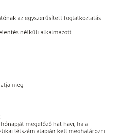
tónak az egyszerűsített foglalkoztatás
jelentés nélküli alkalmazott
hatja meg
t
 hónapját megelőző hat havi, ha a
tikai létszám alapján kell meghatározni.