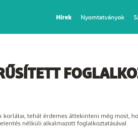
Hírek
Nyomtatványok
S
RŰSÍTETT FOGLALK
k korlátai, tehát érdemes áttekinteni még most, ho
jelentés nélküli alkalmazott foglalkoztatásával