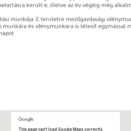
át betartásra került-e, illetve az év végéig még al
rítási munkája. E területre mezőgazdasági idénymu
i munkára és idénymunkára is létesít egymással 
napot.
This page can't load Google Maps correctly.