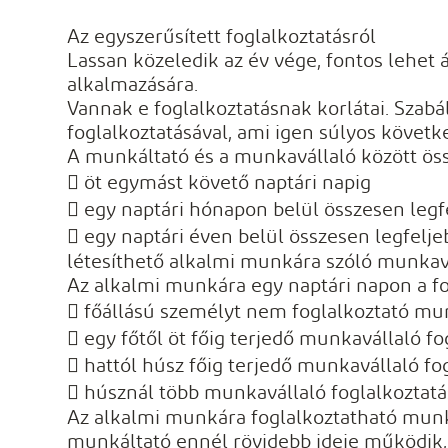
Az egyszerűsített foglalkoztatásról
Lassan közeledik az év vége, fontos lehet
alkalmazására.
Vannak e foglalkoztatásnak korlátai. Szabá
foglalkoztatásával, ami igen súlyos követ
A munkáltató és a munkavállaló között ös
 öt egymást követő naptári napig
 egy naptári hónapon belül összesen legfe
 egy naptári éven belül összesen legfelje
létesíthető alkalmi munkára szóló munka
Az alkalmi munkára egy naptári napon a f
 főállású személyt nem foglalkoztató mun
 egy főtől öt főig terjedő munkavállaló fo
 hattól húsz főig terjedő munkavállaló fo
 húsznál több munkavállaló foglalkoztatá
Az alkalmi munkára foglalkoztatható munka
munkáltató ennél rövidebb ideje működik, 