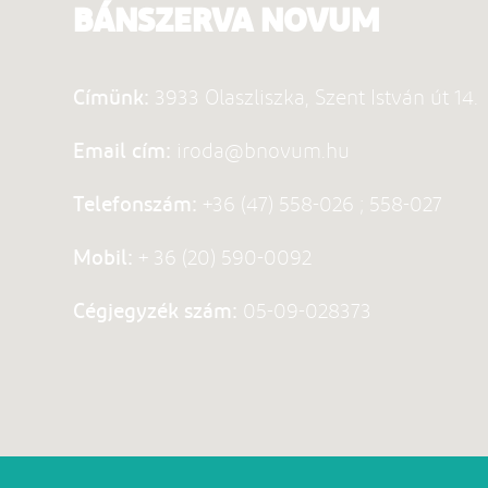
BÁNSZERVA NOVUM
Címünk:
3933 Olaszliszka, Szent István út 14.
Email cím:
iroda@bnovum.hu
Telefonszám:
+36 (47) 558-026 ; 558-027
Mobil:
+ 36 (20) 590-0092
Cégjegyzék szám:
05-09-028373