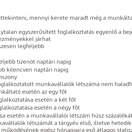
 áttekinteni, mennyi kerete maradt még a munkálta
lytalan egyszerűsített foglalkoztatás egyenlő a be
kezményekkel járhat.
szesen legfeljebb
ljebb tizenöt naptári napig
bb kilencven naptári napig
viszony
oglalkoztatott munkavállalók létszáma nem halad
káltató esetén az egy főt
glalkoztatása esetén a két főt
glalkoztatása esetén a négy főt
sa esetén a munkavállalói létszám húsz százaléká
vállalók létszámát a tárgyév első, illetve hetedik
működésének egész hónapjaira eső átlagos statisz